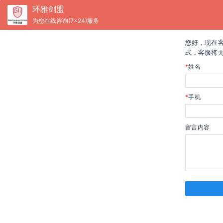
环雅剑盟
为您在线咨询(7×24)服务
您好，现在
式，客服将
*
姓名
*
手机
留言内容